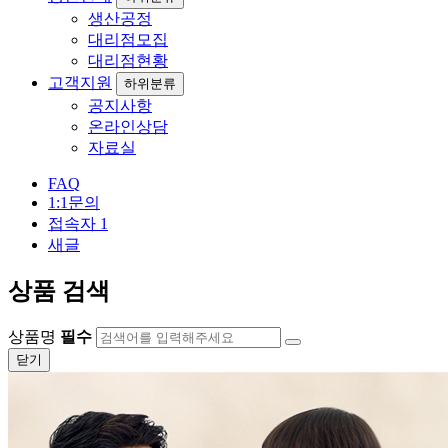
생산공정
대리점모집
대리점현황
고객지원
하위분류
공지사항
온라인상담
자료실
FAQ
1:1문의
접속자
1
새글
상품 검색
상품명
필수
닫기