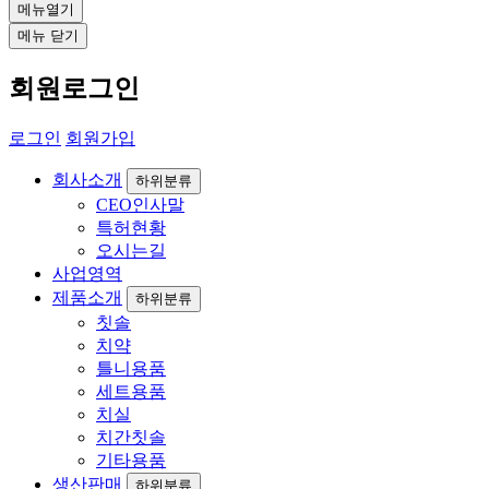
메뉴열기
메뉴 닫기
회원로그인
로그인
회원가입
회사소개
하위분류
CEO인사말
특허현황
오시는길
사업영역
제품소개
하위분류
칫솔
치약
틀니용품
세트용품
치실
치간칫솔
기타용품
생산판매
하위분류